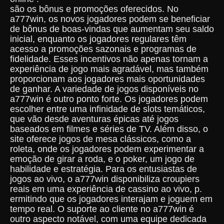
são os bônus e promoções oferecidos. No
a777win, os novos jogadores podem se beneficiar
de bônus de boas-vindas que aumentam seu saldo
inicial, enquanto os jogadores regulares têm
acesso a promoções sazonais e programas de
fidelidade. Esses incentivos não apenas tornam a
experiência de jogo mais agradável, mas também
proporcionam aos jogadores mais oportunidades
de ganhar. A variedade de jogos disponíveis no
a777win é outro ponto forte. Os jogadores podem
escolher entre uma infinidade de slots temáticos,
que vão desde aventuras épicas até jogos
baseados em filmes e séries de TV. Além disso, o
site oferece jogos de mesa clássicos, como a
roleta, onde os jogadores podem experimentar a
emoção de girar a roda, e o poker, um jogo de
habilidade e estratégia. Para os entusiastas de
jogos ao vivo, o a777win disponibiliza croupiers
reais em uma experiência de cassino ao vivo, p.
ermitindo que os jogadores interajam e joguem em
tempo real. O suporte ao cliente no a777win é
outro aspecto notável, com uma equipe dedicada