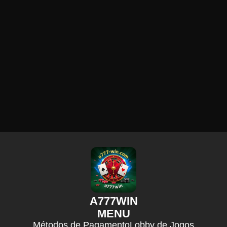
A777WIN
MENU
Métodos de Pagamento
Lobby de Jogos