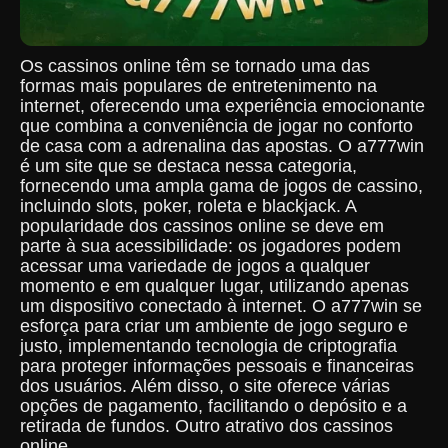
Os cassinos online têm se tornado uma das
formas mais populares de entretenimento na
internet, oferecendo uma experiência emocionante
que combina a conveniência de jogar no conforto
de casa com a adrenalina das apostas. O a777win
é um site que se destaca nessa categoria,
fornecendo uma ampla gama de jogos de cassino,
incluindo slots, poker, roleta e blackjack. A
popularidade dos cassinos online se deve em
parte à sua acessibilidade: os jogadores podem
acessar uma variedade de jogos a qualquer
momento e em qualquer lugar, utilizando apenas
um dispositivo conectado à internet. O a777win se
esforça para criar um ambiente de jogo seguro e
justo, implementando tecnologia de criptografia
para proteger informações pessoais e financeiras
dos usuários. Além disso, o site oferece várias
opções de pagamento, facilitando o depósito e a
retirada de fundos. Outro atrativo dos cassinos
online .