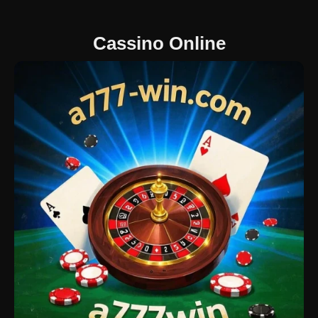
Cassino Online