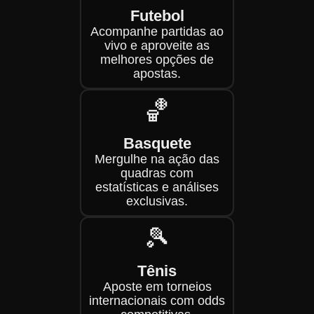
Futebol
Acompanhe partidas ao
vivo e aproveite as
melhores opções de
apostas.
🏀
Basquete
Mergulhe na ação das
quadras com
estatísticas e análises
exclusivas.
🎾
Tênis
Aposte em torneios
internacionais com odds